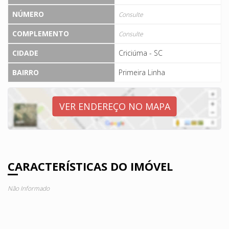
NÚMERO
Consulte
COMPLEMENTO
Consulte
CIDADE
Criciúma - SC
BAIRRO
Primeira Linha
VER ENDEREÇO NO MAPA
CARACTERÍSTICAS DO IMÓVEL
Não Informado