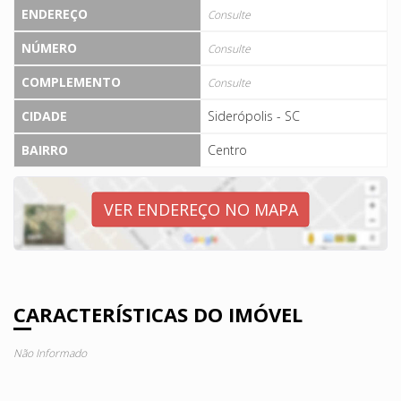
ENDEREÇO
Consulte
NÚMERO
Consulte
COMPLEMENTO
Consulte
CIDADE
Siderópolis - SC
BAIRRO
Centro
VER ENDEREÇO NO MAPA
CARACTERÍSTICAS DO IMÓVEL
Não Informado