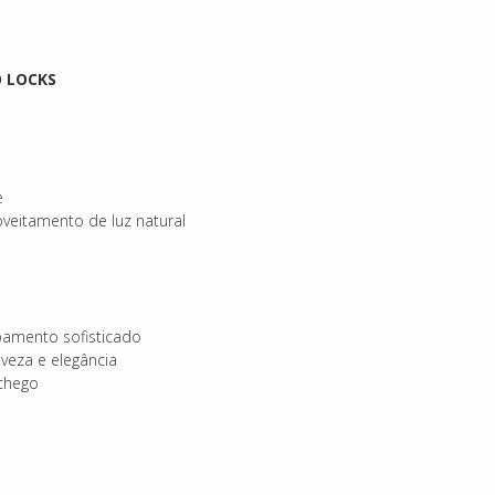
 LOCKS
e
oveitamento de luz natural
amento sofisticado
veza e elegância
chego