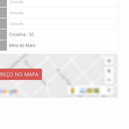
Consulte
Consulte
Consulte
Criciúma - SC
Mina do Mato
EREÇO NO MAPA