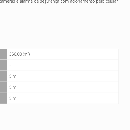
câmeras e alarme de segurança com acionamento pelo celular
350.00 (m²)
-
Sim
Sim
Sim