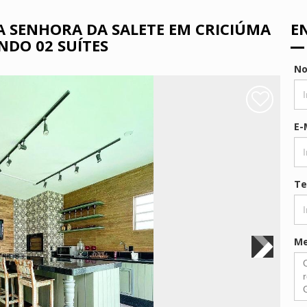
A SENHORA DA SALETE EM CRICIÚMA
E
NDO 02 SUÍTES
N
E-
Te
M