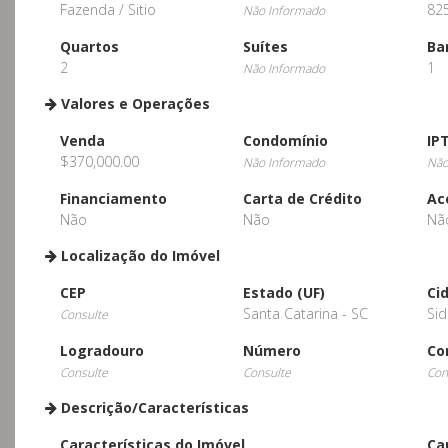
Fazenda / Sitio
82
Não Informado
Quartos
Suítes
Ba
2
1
Não Informado
Valores e Operações
Venda
Condomínio
IP
$370,000.00
Não Informado
Não
Financiamento
Carta de Crédito
Ac
Não
Não
Nã
Localização do Imóvel
CEP
Estado (UF)
Ci
Santa Catarina - SC
Sid
Consulte
Logradouro
Número
Co
Consulte
Consulte
Con
Descrição/Características
Características do Imóvel
Ca